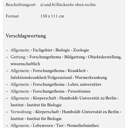
Beschriftungsort
a) und b) Rückseite oben rechts
Format
150 x 111 cm
Verschlagwortung
Allgemein:
›
Fachgebiet
›
Biologie
›
Zoologie
Gattung:
›
Forschungsthema
›
Bildgattung
›
Objektdarstellung,
wissenschaftlich
Allgemein:
›
Forschungsthema
›
Krankheit
›
Infektionskrankheit/Folgezustand
›
Wurmerkrankung
Allgemein:
›
Forschungsthema
›
Lehre, universitäre
Allgemein:
›
Forschungsthema
›
Parasitismus
Allgemein:
›
Körperschaft
›
Humboldt-Universität zu Berlin
›
Institut
›
Institut für Biologie
Verwaltung:
›
Körperschaft
›
Humboldt-Universität zu Berlin
›
Institut
›
Institut für Biologie
Allgemein:
›
Lebewesen
›
Tier
›
Nemathelminthes