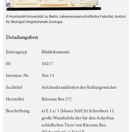
© Humboldt-Universität zu Berlin, Lebenswissenschaftliche Fakultät, Institut
für Biologie/Vergleichende Zoologie
Detailangaben
Eintragstyp
Bilddokumente
ID
10217
Inventar-Nr.
Nm 13
Sachtitel
Aelchenkrankheiten der Kulturgewächse
Hersteller
Ritzema Bos [??]
Beschriftung
a) E 3 a/ 1 [blauer Stift] b) Schreibers 12
große Wandtafeln der für den Ackerbau
schädlichen Tiere von Ritzema Bos.
[Klebeetikett] c) Tafel X.