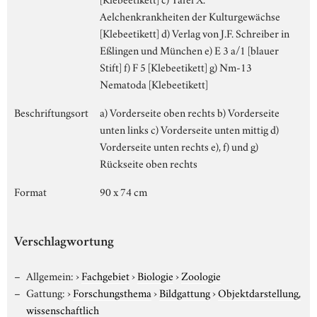
Aelchenkrankheiten der Kulturgewächse
[Klebeetikett] d) Verlag von J.F. Schreiber in
Eßlingen und München e) E 3 a/1 [blauer
Stift] f) F 5 [Klebeetikett] g) Nm-13
Nematoda [Klebeetikett]
Beschriftungsort
a) Vorderseite oben rechts b) Vorderseite
unten links c) Vorderseite unten mittig d)
Vorderseite unten rechts e), f) und g)
Rückseite oben rechts
Format
90 x 74 cm
Verschlagwortung
Allgemein:
›
Fachgebiet
›
Biologie
›
Zoologie
Gattung:
›
Forschungsthema
›
Bildgattung
›
Objektdarstellung,
wissenschaftlich