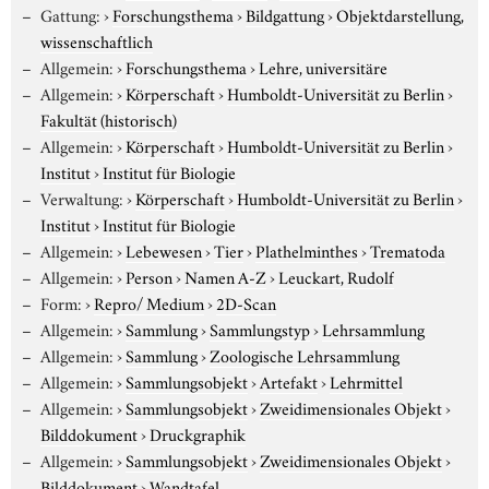
Gattung:
›
Forschungsthema
›
Bildgattung
›
Objektdarstellung,
wissenschaftlich
Allgemein:
›
Forschungsthema
›
Lehre, universitäre
Allgemein:
›
Körperschaft
›
Humboldt-Universität zu Berlin
›
Fakultät (historisch)
Allgemein:
›
Körperschaft
›
Humboldt-Universität zu Berlin
›
Institut
›
Institut für Biologie
Verwaltung:
›
Körperschaft
›
Humboldt-Universität zu Berlin
›
Institut
›
Institut für Biologie
Allgemein:
›
Lebewesen
›
Tier
›
Plathelminthes
›
Trematoda
Allgemein:
›
Person
›
Namen A-Z
›
Leuckart, Rudolf
Form:
›
Repro/ Medium
›
2D-Scan
Allgemein:
›
Sammlung
›
Sammlungstyp
›
Lehrsammlung
Allgemein:
›
Sammlung
›
Zoologische Lehrsammlung
Allgemein:
›
Sammlungsobjekt
›
Artefakt
›
Lehrmittel
Allgemein:
›
Sammlungsobjekt
›
Zweidimensionales Objekt
›
Bilddokument
›
Druckgraphik
Allgemein:
›
Sammlungsobjekt
›
Zweidimensionales Objekt
›
Bilddokument
›
Wandtafel