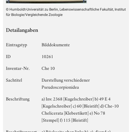
© Humboldt-Universität zu Berlin, Lebenswissenschaftliche Fakultät, Institut
für Biologie/Vergleichende Zoologie
Detailangaben
Eintragstyp
Bilddokumente
ID
10261
Inventar-Nr.
Che 10
Sachtitel
Darstellung verschiedener
Pseudoscorpionidea
Beschriftung
a) Inv. 2368 [Kugelschreiber] b) 49 E 4
[Kugelschreiber] c) 60 [Bleistift] d) Che-10
Chelicerata [Klebeetikett] e) No 78
[Stempel] f) 115 [Bleistift]
Beschriftungsort
a) Rückseite oben links b), c), d) und e)