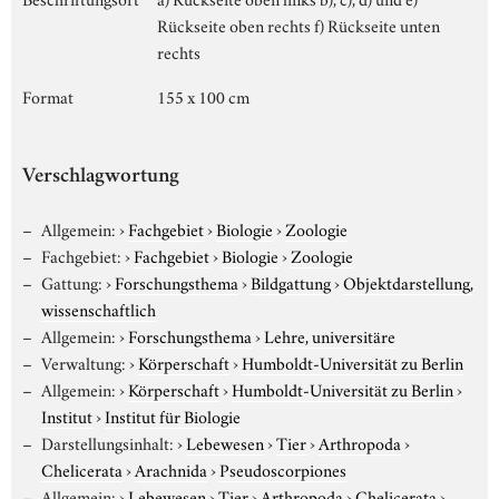
Rückseite oben rechts f) Rückseite unten
rechts
Format
155 x 100 cm
Verschlagwortung
Allgemein:
›
Fachgebiet
›
Biologie
›
Zoologie
Fachgebiet:
›
Fachgebiet
›
Biologie
›
Zoologie
Gattung:
›
Forschungsthema
›
Bildgattung
›
Objektdarstellung,
wissenschaftlich
Allgemein:
›
Forschungsthema
›
Lehre, universitäre
Verwaltung:
›
Körperschaft
›
Humboldt-Universität zu Berlin
Allgemein:
›
Körperschaft
›
Humboldt-Universität zu Berlin
›
Institut
›
Institut für Biologie
Darstellungsinhalt:
›
Lebewesen
›
Tier
›
Arthropoda
›
Chelicerata
›
Arachnida
›
Pseudoscorpiones
Allgemein:
›
Lebewesen
›
Tier
›
Arthropoda
›
Chelicerata
›