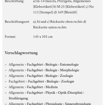
Beschriftung
a) In-14 Insecta, Pterygota, Allgemeines
[Klebeetikett] b) M 25 [Klebeetikett] c) No
113 [Stempel] d) 169 [Bleistift]
Beschriftungsort
a), b) und c) Rückseite oben rechts d)
Rückseite unten rechts
Format
145 x 103 cm
Verschlagwortung
Allgemein:
›
Fachgebiet
›
Biologie
›
Entomologie
Allgemein:
›
Fachgebiet
›
Biologie
›
Morphologie
Allgemein:
›
Fachgebiet
›
Biologie
›
Zoologie
Fachgebiet:
›
Fachgebiet
›
Biologie
›
Zoologie
Allgemein:
›
Fachgebiet
›
Medizin
Allgemein:
›
Fachgebiet
›
Physik
›
Optik (Disziplin)
›
Strahlengang
Allgemein:
›
Fachgebiet
›
Physiologie
›
Sinnesphysiologie