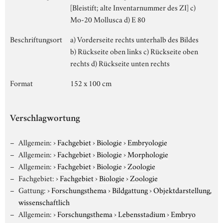
[Bleistift; alte Inventarnummer des ZI] c)
Mo-20 Mollusca d) E 80
Beschriftungsort
a) Vorderseite rechts unterhalb des Bildes
b) Rückseite oben links c) Rückseite oben
rechts d) Rückseite unten rechts
Format
152 x 100 cm
Verschlagwortung
Allgemein:
›
Fachgebiet
›
Biologie
›
Embryologie
Allgemein:
›
Fachgebiet
›
Biologie
›
Morphologie
Allgemein:
›
Fachgebiet
›
Biologie
›
Zoologie
Fachgebiet:
›
Fachgebiet
›
Biologie
›
Zoologie
Gattung:
›
Forschungsthema
›
Bildgattung
›
Objektdarstellung,
wissenschaftlich
Allgemein:
›
Forschungsthema
›
Lebensstadium
›
Embryo