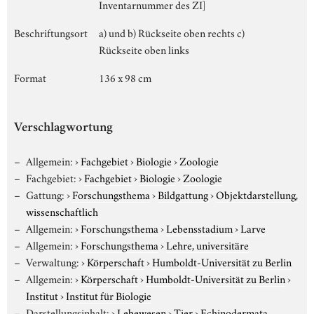
Inventarnummer des ZI]
Beschriftungsort
a) und b) Rückseite oben rechts c)
Rückseite oben links
Format
136 x 98 cm
Verschlagwortung
Allgemein:
›
Fachgebiet
›
Biologie
›
Zoologie
Fachgebiet:
›
Fachgebiet
›
Biologie
›
Zoologie
Gattung:
›
Forschungsthema
›
Bildgattung
›
Objektdarstellung,
wissenschaftlich
Allgemein:
›
Forschungsthema
›
Lebensstadium
›
Larve
Allgemein:
›
Forschungsthema
›
Lehre, universitäre
Verwaltung:
›
Körperschaft
›
Humboldt-Universität zu Berlin
Allgemein:
›
Körperschaft
›
Humboldt-Universität zu Berlin
›
Institut
›
Institut für Biologie
Darstellungsinhalt:
›
Lebewesen
›
Tier
›
Echinodermata