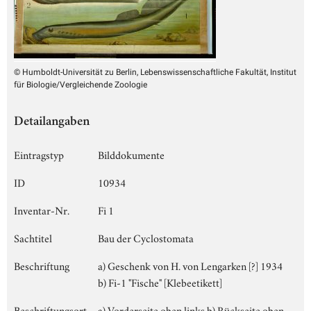
© Humboldt-Universität zu Berlin, Lebenswissenschaftliche Fakultät, Institut
für Biologie/Vergleichende Zoologie
Detailangaben
Eintragstyp
Bilddokumente
ID
10934
Inventar-Nr.
Fi 1
Sachtitel
Bau der Cyclostomata
Beschriftung
a) Geschenk von H. von Lengarken [?] 1934
b) Fi-1 "Fische" [Klebeetikett]
Beschriftungsort
a) Vorderseite oben links b) Rückseite oben