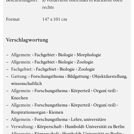
rechts
Format
147 x 101 cm
Verschlagwortung
Allgemein:
›
Fachgebiet
›
Biologie
›
Morphologie
Allgemein:
›
Fachgebiet
›
Biologie
›
Zoologie
Fachgebiet:
›
Fachgebiet
›
Biologie
›
Zoologie
Gattung:
›
Forschungsthema
›
Bildgattung
›
Objektdarstellung,
wissenschaftlich
Allgemein:
›
Forschungsthema
›
Körperteil
›
Organ(-teil)
›
Knochen
Allgemein:
›
Forschungsthema
›
Körperteil
›
Organ(-teil)
›
Respirationsorgan
›
Kiemen
Allgemein:
›
Forschungsthema
›
Lehre, universitäre
Verwaltung:
›
Körperschaft
›
Humboldt-Universität zu Berlin
Allgemein:
›
Körperschaft
›
Humboldt-Universität zu Berlin
›