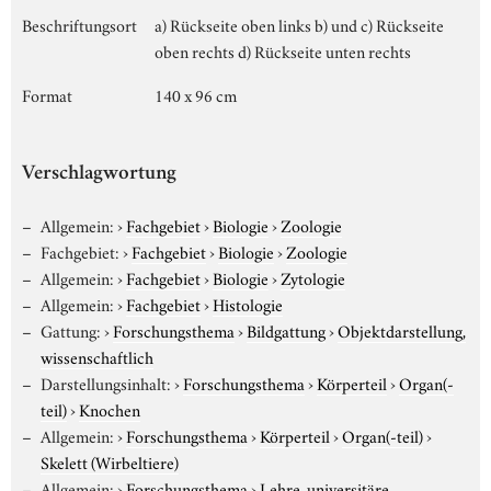
Beschriftungsort
a) Rückseite oben links b) und c) Rückseite
oben rechts d) Rückseite unten rechts
Format
140 x 96 cm
Verschlagwortung
Allgemein:
›
Fachgebiet
›
Biologie
›
Zoologie
Fachgebiet:
›
Fachgebiet
›
Biologie
›
Zoologie
Allgemein:
›
Fachgebiet
›
Biologie
›
Zytologie
Allgemein:
›
Fachgebiet
›
Histologie
Gattung:
›
Forschungsthema
›
Bildgattung
›
Objektdarstellung,
wissenschaftlich
Darstellungsinhalt:
›
Forschungsthema
›
Körperteil
›
Organ(-
teil)
›
Knochen
Allgemein:
›
Forschungsthema
›
Körperteil
›
Organ(-teil)
›
Skelett (Wirbeltiere)
Allgemein:
›
Forschungsthema
›
Lehre, universitäre