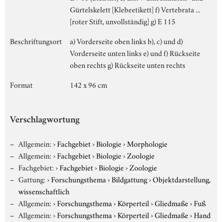
Gürtelskelett [Klebeetikett] f) Vertebrata ...
[roter Stift, unvollständig] g) E 115
Beschriftungsort
a) Vorderseite oben links b), c) und d)
Vorderseite unten links e) und f) Rückseite
oben rechts g) Rückseite unten rechts
Format
142 x 96 cm
Verschlagwortung
Allgemein:
›
Fachgebiet
›
Biologie
›
Morphologie
Allgemein:
›
Fachgebiet
›
Biologie
›
Zoologie
Fachgebiet:
›
Fachgebiet
›
Biologie
›
Zoologie
Gattung:
›
Forschungsthema
›
Bildgattung
›
Objektdarstellung,
wissenschaftlich
Allgemein:
›
Forschungsthema
›
Körperteil
›
Gliedmaße
›
Fuß
Allgemein:
›
Forschungsthema
›
Körperteil
›
Gliedmaße
›
Hand