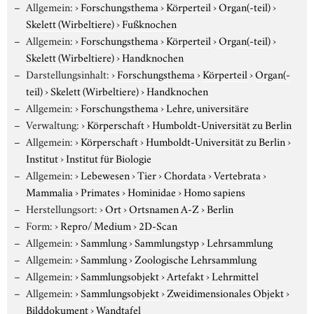
Allgemein:
›
Forschungsthema
›
Körperteil
›
Organ(-teil)
›
Skelett (Wirbeltiere)
›
Fußknochen
Allgemein:
›
Forschungsthema
›
Körperteil
›
Organ(-teil)
›
Skelett (Wirbeltiere)
›
Handknochen
Darstellungsinhalt:
›
Forschungsthema
›
Körperteil
›
Organ(-
teil)
›
Skelett (Wirbeltiere)
›
Handknochen
Allgemein:
›
Forschungsthema
›
Lehre, universitäre
Verwaltung:
›
Körperschaft
›
Humboldt-Universität zu Berlin
Allgemein:
›
Körperschaft
›
Humboldt-Universität zu Berlin
›
Institut
›
Institut für Biologie
Allgemein:
›
Lebewesen
›
Tier
›
Chordata
›
Vertebrata
›
Mammalia
›
Primates
›
Hominidae
›
Homo sapiens
Herstellungsort:
›
Ort
›
Ortsnamen A-Z
›
Berlin
Form:
›
Repro/ Medium
›
2D-Scan
Allgemein:
›
Sammlung
›
Sammlungstyp
›
Lehrsammlung
Allgemein:
›
Sammlung
›
Zoologische Lehrsammlung
Allgemein:
›
Sammlungsobjekt
›
Artefakt
›
Lehrmittel
Allgemein:
›
Sammlungsobjekt
›
Zweidimensionales Objekt
›
Bilddokument
›
Wandtafel