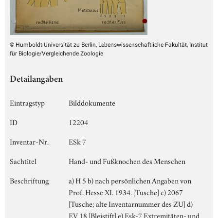
© Humboldt-Universität zu Berlin, Lebenswissenschaftliche Fakultät, Institut
für Biologie/Vergleichende Zoologie
Detailangaben
Eintragstyp
Bilddokumente
ID
12204
Inventar-Nr.
ESk 7
Sachtitel
Hand- und Fußknochen des Menschen
Beschriftung
a) H 5 b) nach persönlichen Angaben von
Prof. Hesse XI. 1934. [Tusche] c) 2067
[Tusche; alte Inventarnummer des ZU] d)
EV 18 [Bleistift] e) Esk-7 Extremitäten- und