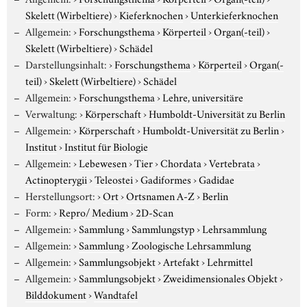
Skelett (Wirbeltiere)
›
Kieferknochen
›
Unterkieferknochen
Allgemein:
›
Forschungsthema
›
Körperteil
›
Organ(-teil)
›
Skelett (Wirbeltiere)
›
Schädel
Darstellungsinhalt:
›
Forschungsthema
›
Körperteil
›
Organ(-
teil)
›
Skelett (Wirbeltiere)
›
Schädel
Allgemein:
›
Forschungsthema
›
Lehre, universitäre
Verwaltung:
›
Körperschaft
›
Humboldt-Universität zu Berlin
Allgemein:
›
Körperschaft
›
Humboldt-Universität zu Berlin
›
Institut
›
Institut für Biologie
Allgemein:
›
Lebewesen
›
Tier
›
Chordata
›
Vertebrata
›
Actinopterygii
›
Teleostei
›
Gadiformes
›
Gadidae
Herstellungsort:
›
Ort
›
Ortsnamen A-Z
›
Berlin
Form:
›
Repro/ Medium
›
2D-Scan
Allgemein:
›
Sammlung
›
Sammlungstyp
›
Lehrsammlung
Allgemein:
›
Sammlung
›
Zoologische Lehrsammlung
Allgemein:
›
Sammlungsobjekt
›
Artefakt
›
Lehrmittel
Allgemein:
›
Sammlungsobjekt
›
Zweidimensionales Objekt
›
Bilddokument
›
Wandtafel