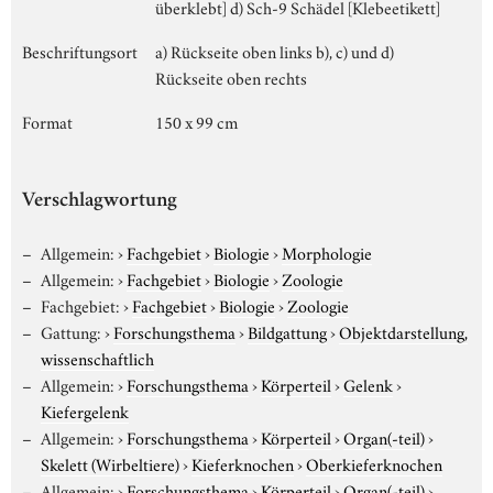
überklebt] d) Sch-9 Schädel [Klebeetikett]
Beschriftungsort
a) Rückseite oben links b), c) und d)
Rückseite oben rechts
Format
150 x 99 cm
Verschlagwortung
Allgemein:
›
Fachgebiet
›
Biologie
›
Morphologie
Allgemein:
›
Fachgebiet
›
Biologie
›
Zoologie
Fachgebiet:
›
Fachgebiet
›
Biologie
›
Zoologie
Gattung:
›
Forschungsthema
›
Bildgattung
›
Objektdarstellung,
wissenschaftlich
Allgemein:
›
Forschungsthema
›
Körperteil
›
Gelenk
›
Kiefergelenk
Allgemein:
›
Forschungsthema
›
Körperteil
›
Organ(-teil)
›
Skelett (Wirbeltiere)
›
Kieferknochen
›
Oberkieferknochen
Allgemein:
›
Forschungsthema
›
Körperteil
›
Organ(-teil)
›