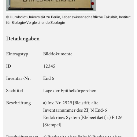
© Humboldt-Universität zu Berlin, Lebenswissenschaftliche Fakultät, Institut
für Biologie/Vergleichende Zoologie
Detailangaben
Eintragstyp
Bilddokumente
ID
12345
Inventar-Nr.
End 6
Sachtitel
Lage der Epithelkörperchen
Beschriftung
a) Inv. Nr. 2929 [Bleistift; alte
Inventarnummer des ZI] b) End-6
Endokrines System [Klebeetikett] c) E 126
[Stempel]
Beschriftungsort
a) Rückseite oben links b) Rückseite oben