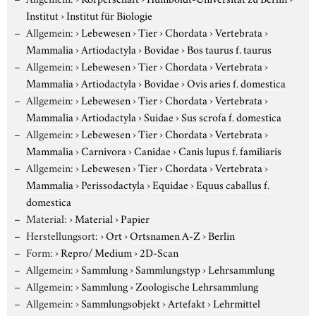
Institut
›
Institut für Biologie
Allgemein:
›
Lebewesen
›
Tier
›
Chordata
›
Vertebrata
›
Mammalia
›
Artiodactyla
›
Bovidae
›
Bos taurus f. taurus
Allgemein:
›
Lebewesen
›
Tier
›
Chordata
›
Vertebrata
›
Mammalia
›
Artiodactyla
›
Bovidae
›
Ovis aries f. domestica
Allgemein:
›
Lebewesen
›
Tier
›
Chordata
›
Vertebrata
›
Mammalia
›
Artiodactyla
›
Suidae
›
Sus scrofa f. domestica
Allgemein:
›
Lebewesen
›
Tier
›
Chordata
›
Vertebrata
›
Mammalia
›
Carnivora
›
Canidae
›
Canis lupus f. familiaris
Allgemein:
›
Lebewesen
›
Tier
›
Chordata
›
Vertebrata
›
Mammalia
›
Perissodactyla
›
Equidae
›
Equus caballus f.
domestica
Material:
›
Material
›
Papier
Herstellungsort:
›
Ort
›
Ortsnamen A-Z
›
Berlin
Form:
›
Repro/ Medium
›
2D-Scan
Allgemein:
›
Sammlung
›
Sammlungstyp
›
Lehrsammlung
Allgemein:
›
Sammlung
›
Zoologische Lehrsammlung
Allgemein:
›
Sammlungsobjekt
›
Artefakt
›
Lehrmittel