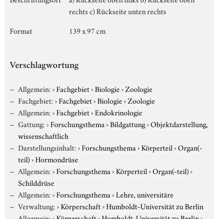
rechts c) Rückseite unten rechts
Format
139 x 97 cm
Verschlagwortung
Allgemein:
›
Fachgebiet
›
Biologie
›
Zoologie
Fachgebiet:
›
Fachgebiet
›
Biologie
›
Zoologie
Allgemein:
›
Fachgebiet
›
Endokrinologie
Gattung:
›
Forschungsthema
›
Bildgattung
›
Objektdarstellung,
wissenschaftlich
Darstellungsinhalt:
›
Forschungsthema
›
Körperteil
›
Organ(-
teil)
›
Hormondrüse
Allgemein:
›
Forschungsthema
›
Körperteil
›
Organ(-teil)
›
Schilddrüse
Allgemein:
›
Forschungsthema
›
Lehre, universitäre
Verwaltung:
›
Körperschaft
›
Humboldt-Universität zu Berlin
Allgemein:
›
Körperschaft
›
Humboldt-Universität zu Berlin
›