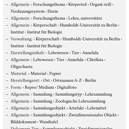
Allgemein:
›
Forschungsthema
›
Körperteil
›
Organ(-teil)
›
Verdauungssystem
›
Darm
Allgemein:
›
Forschungsthema
›
Lehre, universitäre
Allgemein:
›
Körperschaft
›
Humboldt-Universität zu Berlin
›
Institut
›
Institut für Biologie
Verwaltung:
›
Körperschaft
›
Humboldt-Universität zu Berlin
›
Institut
›
Institut für Biologie
Darstellungsinhalt:
›
Lebewesen
›
Tier
›
Annelida
Allgemein:
›
Lebewesen
›
Tier
›
Annelida
›
Clitellata
›
Oligochaeta
Material:
›
Material
›
Papier
Herstellungsort:
›
Ort
›
Ortsnamen A-Z
›
Berlin
Form:
›
Repro/ Medium
›
Digitalfoto
Allgemein:
›
Sammlung
›
Sammlungstyp
›
Lehrsammlung
Allgemein:
›
Sammlung
›
Zoologische Lehrsammlung
Allgemein:
›
Sammlungsobjekt
›
Artefakt
›
Lehrmittel
Allgemein:
›
Sammlungsobjekt
›
Zweidimensionales Objekt
›
Bilddokument
›
Wandtafel
Dokument-Typ:
›
Sammlungsobjekt
›
Zweidimensionales