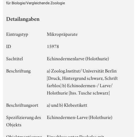
für Biologie/Vergleichende Zoologie
Detailangaben
Eintragstyp
Mikropräparate
ID
15978
Sachtitel
Echinodermenlarve (Holothurie)
Beschriftung
a) Zoolog.Institut/ Universität Berlin
[Druck, Hintergrund schwarz, Schrift
farblos] b) Echinodermen-/ Larve/
Holothurie [hss. Tusche schwarz]
Beschriftungsort
a) und b) Klebeetikett
Spezifizierung des
Echinodermen-Larve (Holothurie)
Objekts
Objektmontierung
Einschluss unter Deckglas mit