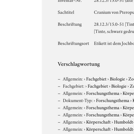
Sachtitel
Cranium von Pteropus
Beschriftung
28.12.3/15.0-51 [Tin
[Tinte, schwarz gedru
Beschriftungsort
Etikett ist dem Jochb
Verschlagwortung
Allgemein:
›
Fachgebiet
›
Biologie
›
Zo
Fachgebiet:
›
Fachgebiet
›
Biologie
›
Z
Allgemein:
›
Forschungsthema
›
Körpe
Dokument-Typ:
›
Forschungsthema
›
Allgemein:
›
Forschungsthema
›
Körpe
Allgemein:
›
Forschungsthema
›
Körpe
Allgemein:
›
Körperschaft
›
Humboldt-U
Allgemein:
›
Körperschaft
›
Humboldt-U