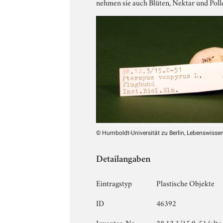
nehmen sie auch Blüten, Nektar und Polle
© Humboldt-Universität zu Berlin, Lebenswissens
Detailangaben
Eintragstyp
Plastische Objekte
ID
46392
Inventar-Nr.
28.12.3/15.0-51 (alt