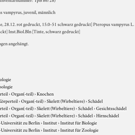
 vampyrus, juvenil, männlich
te, 28.12. rot gedruckt, 15.0-51 schwarz gedruckt] Pteropus vampyrus L.
ckt] Inst.Biol.Bln [Tinte, schwarz gedruckt]
ogen angehängt.
ologie
oologie
rteil
›
Organ(-teil)
›
Knochen
Körperteil
›
Organ(-teil)
›
Skelett (Wirbeltiere)
›
Schädel
rteil
›
Organ(-teil)
›
Skelett (Wirbeltiere)
›
Schädel
›
Gesichtsschädel
rteil
›
Organ(-teil)
›
Skelett (Wirbeltiere)
›
Schädel
›
Hirnschädel
niversität zu Berlin
›
Institut
›
Institut für Biologie
niversität zu Berlin
›
Institut
›
Institut für Zoologie