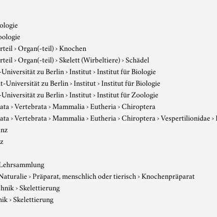
ologie
oologie
rteil
›
Organ(-teil)
›
Knochen
rteil
›
Organ(-teil)
›
Skelett (Wirbeltiere)
›
Schädel
niversität zu Berlin
›
Institut
›
Institut für Biologie
-Universität zu Berlin
›
Institut
›
Institut für Biologie
niversität zu Berlin
›
Institut
›
Institut für Zoologie
ata
›
Vertebrata
›
Mammalia
›
Eutheria
›
Chiroptera
ata
›
Vertebrata
›
Mammalia
›
Eutheria
›
Chiroptera
›
Vespertilionidae
›
anz
z
 Lehrsammlung
Naturalie
›
Präparat, menschlich oder tierisch
›
Knochenpräparat
chnik
›
Skelettierung
nik
›
Skelettierung