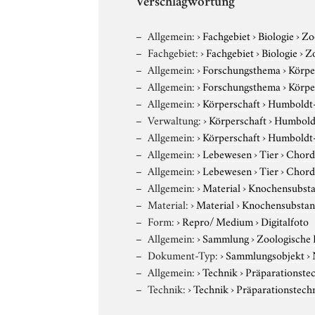
Verschlagwortung
Allgemein:
›
Fachgebiet
›
Biologie
›
Zo
Fachgebiet:
›
Fachgebiet
›
Biologie
›
Z
Allgemein:
›
Forschungsthema
›
Körpe
Allgemein:
›
Forschungsthema
›
Körpe
Allgemein:
›
Körperschaft
›
Humboldt-U
Verwaltung:
›
Körperschaft
›
Humboldt
Allgemein:
›
Körperschaft
›
Humboldt-U
Allgemein:
›
Lebewesen
›
Tier
›
Chord
Allgemein:
›
Lebewesen
›
Tier
›
Chord
Allgemein:
›
Material
›
Knochensubst
Material:
›
Material
›
Knochensubstan
Form:
›
Repro/ Medium
›
Digitalfoto
Allgemein:
›
Sammlung
›
Zoologische
Dokument-Typ:
›
Sammlungsobjekt
›
Allgemein:
›
Technik
›
Präparationste
Technik:
›
Technik
›
Präparationstech