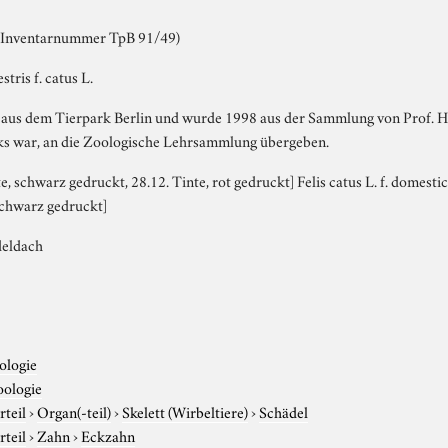
e Inventarnummer TpB 91/49)
stris f. catus L.
aus dem Tierpark Berlin und wurde 1998 aus der Sammlung von Prof. He
ks war, an die Zoologische Lehrsammlung übergeben.
e, schwarz gedruckt, 28.12. Tinte, rot gedruckt] Felis catus L. f. domesti
 schwarz gedruckt]
deldach
ologie
oologie
rteil
›
Organ(-teil)
›
Skelett (Wirbeltiere)
›
Schädel
rteil
›
Zahn
›
Eckzahn