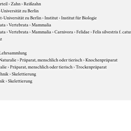
rteil
›
Zahn
›
Reißzahn
niversität zu Berlin
-Universität zu Berlin
›
Institut
›
Institut für Biologie
ata
›
Vertebrata
›
Mammalia
ata
›
Vertebrata
›
Mammalia
›
Carnivora
›
Felidae
›
Felis silvestris f. catu
z
 Lehrsammlung
Naturalie
›
Präparat, menschlich oder tierisch
›
Knochenpräparat
alie
›
Präparat, menschlich oder tierisch
›
Trockenpräparat
chnik
›
Skelettierung
nik
›
Skelettierung