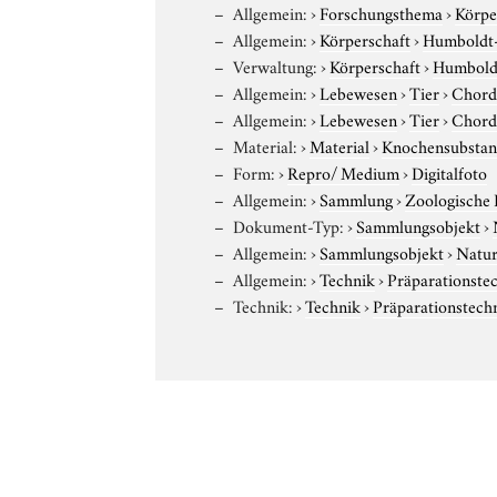
Allgemein:
›
Forschungsthema
›
Körpe
Allgemein:
›
Körperschaft
›
Humboldt-U
Verwaltung:
›
Körperschaft
›
Humboldt
Allgemein:
›
Lebewesen
›
Tier
›
Chord
Allgemein:
›
Lebewesen
›
Tier
›
Chord
Material:
›
Material
›
Knochensubstan
Form:
›
Repro/ Medium
›
Digitalfoto
Allgemein:
›
Sammlung
›
Zoologische
Dokument-Typ:
›
Sammlungsobjekt
›
Allgemein:
›
Sammlungsobjekt
›
Natur
Allgemein:
›
Technik
›
Präparationste
Technik:
›
Technik
›
Präparationstech