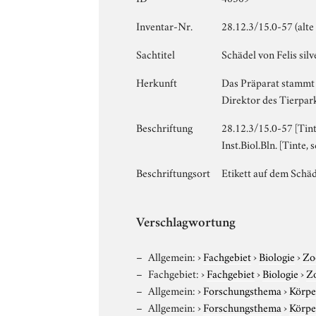
Inventar-Nr.
28.12.3/15.0-57 (alt
Sachtitel
Schädel von Felis silve
Herkunft
Das Präparat stammt 
Direktor des Tierpar
Beschriftung
28.12.3/15.0-57 [Tint
Inst.Biol.Bln. [Tinte,
Beschriftungsort
Etikett auf dem Schä
Verschlagwortung
Allgemein:
›
Fachgebiet
›
Biologie
›
Zo
Fachgebiet:
›
Fachgebiet
›
Biologie
›
Z
Allgemein:
›
Forschungsthema
›
Körpe
Allgemein:
›
Forschungsthema
›
Körpe