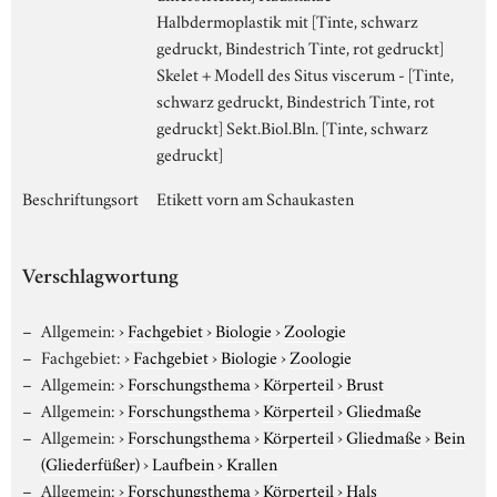
Halbdermoplastik mit [Tinte, schwarz
gedruckt, Bindestrich Tinte, rot gedruckt]
Skelet + Modell des Situs viscerum - [Tinte,
schwarz gedruckt, Bindestrich Tinte, rot
gedruckt] Sekt.Biol.Bln. [Tinte, schwarz
gedruckt]
Beschriftungsort
Etikett vorn am Schaukasten
Verschlagwortung
Allgemein:
›
Fachgebiet
›
Biologie
›
Zoologie
Fachgebiet:
›
Fachgebiet
›
Biologie
›
Zoologie
Allgemein:
›
Forschungsthema
›
Körperteil
›
Brust
Allgemein:
›
Forschungsthema
›
Körperteil
›
Gliedmaße
Allgemein:
›
Forschungsthema
›
Körperteil
›
Gliedmaße
›
Bein
(Gliederfüßer)
›
Laufbein
›
Krallen
Allgemein:
›
Forschungsthema
›
Körperteil
›
Hals