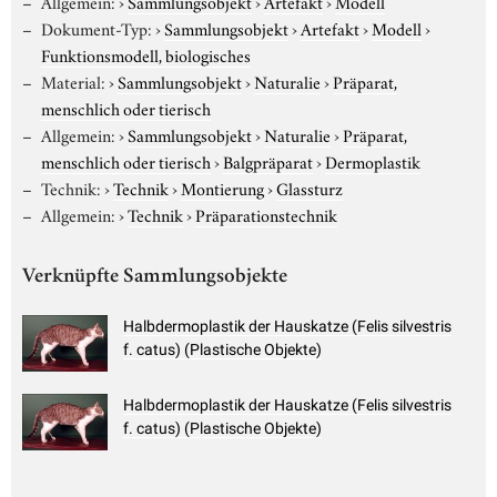
Allgemein:
›
Sammlungsobjekt
›
Artefakt
›
Modell
Dokument-Typ:
›
Sammlungsobjekt
›
Artefakt
›
Modell
›
Funktionsmodell, biologisches
Material:
›
Sammlungsobjekt
›
Naturalie
›
Präparat,
menschlich oder tierisch
Allgemein:
›
Sammlungsobjekt
›
Naturalie
›
Präparat,
menschlich oder tierisch
›
Balgpräparat
›
Dermoplastik
Technik:
›
Technik
›
Montierung
›
Glassturz
Allgemein:
›
Technik
›
Präparationstechnik
Verknüpfte Sammlungsobjekte
Halbdermoplastik der Hauskatze (Felis silvestris
f. catus) (Plastische Objekte)
Halbdermoplastik der Hauskatze (Felis silvestris
f. catus) (Plastische Objekte)