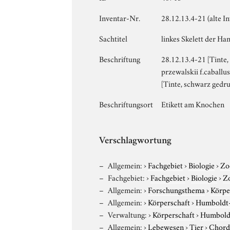
Inventar-Nr.
28.12.13.4-21 (alte I
Sachtitel
linkes Skelett der Ha
Beschriftung
28.12.13.4-21 [Tinte,
przewalskii f.caballu
[Tinte, schwarz gedru
Beschriftungsort
Etikett am Knochen
Verschlagwortung
Allgemein:
›
Fachgebiet
›
Biologie
›
Zo
Fachgebiet:
›
Fachgebiet
›
Biologie
›
Z
Allgemein:
›
Forschungsthema
›
Körpe
Allgemein:
›
Körperschaft
›
Humboldt-U
Verwaltung:
›
Körperschaft
›
Humboldt
Allgemein:
›
Lebewesen
›
Tier
›
Chord