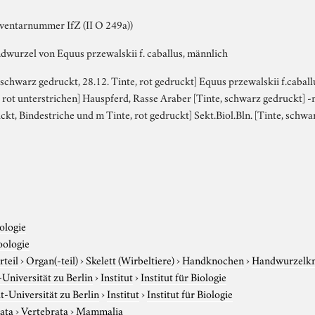
nventarnummer IfZ (II O 249a))
ndwurzel von Equus przewalskii f. caballus, männlich
 schwarz gedruckt, 28.12. Tinte, rot gedruckt] Equus przewalskii f.cabal
s rot unterstrichen] Hauspferd, Rasse Araber [Tinte, schwarz gedruckt] 
ckt, Bindestriche und m Tinte, rot gedruckt] Sekt.Biol.Bln. [Tinte, schwa
ologie
oologie
rteil
›
Organ(-teil)
›
Skelett (Wirbeltiere)
›
Handknochen
›
Handwurzelk
niversität zu Berlin
›
Institut
›
Institut für Biologie
-Universität zu Berlin
›
Institut
›
Institut für Biologie
ata
›
Vertebrata
›
Mammalia