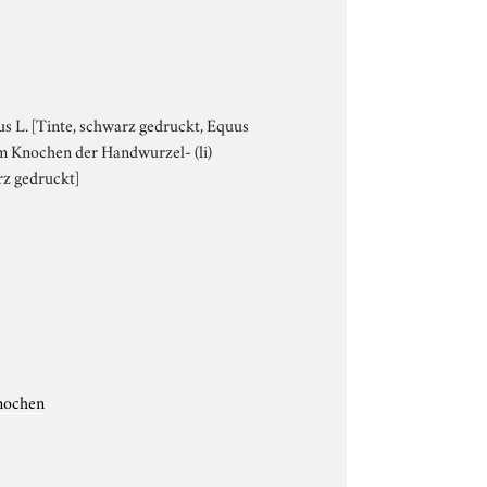
lus L. [Tinte, schwarz gedruckt, Equus
-m Knochen der Handwurzel- (li)
rz gedruckt]
nochen