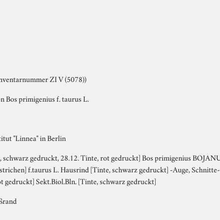
 Inventarnummer ZI V (5078))
n Bos primigenius f. taurus L.
itut "Linnea" in Berlin
e, schwarz gedruckt, 28.12. Tinte, rot gedruckt] Bos primigenius BOJAN
strichen] f.taurus L. Hausrind [Tinte, schwarz gedruckt] -Auge, Schnitte
ot gedruckt] Sekt.Biol.Bln. [Tinte, schwarz gedruckt]
äßrand