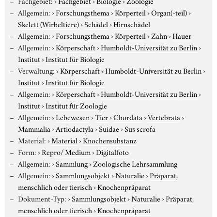
Fachgebiet:
›
Fachgebiet
›
Biologie
›
Zoologie
Allgemein:
›
Forschungsthema
›
Körperteil
›
Organ(-teil)
›
Skelett (Wirbeltiere)
›
Schädel
›
Hirnschädel
Allgemein:
›
Forschungsthema
›
Körperteil
›
Zahn
›
Hauer
Allgemein:
›
Körperschaft
›
Humboldt-Universität zu Berlin
›
Institut
›
Institut für Biologie
Verwaltung:
›
Körperschaft
›
Humboldt-Universität zu Berlin
›
Institut
›
Institut für Biologie
Allgemein:
›
Körperschaft
›
Humboldt-Universität zu Berlin
›
Institut
›
Institut für Zoologie
Allgemein:
›
Lebewesen
›
Tier
›
Chordata
›
Vertebrata
›
Mammalia
›
Artiodactyla
›
Suidae
›
Sus scrofa
Material:
›
Material
›
Knochensubstanz
Form:
›
Repro/ Medium
›
Digitalfoto
Allgemein:
›
Sammlung
›
Zoologische Lehrsammlung
Allgemein:
›
Sammlungsobjekt
›
Naturalie
›
Präparat,
menschlich oder tierisch
›
Knochenpräparat
Dokument-Typ:
›
Sammlungsobjekt
›
Naturalie
›
Präparat,
menschlich oder tierisch
›
Knochenpräparat