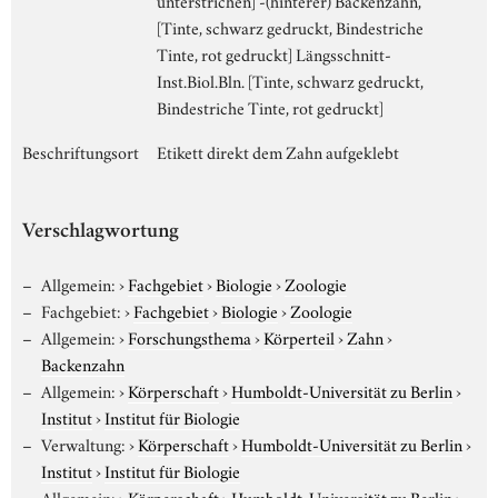
[Tinte, schwarz gedruckt, Bindestriche
Tinte, rot gedruckt] Längsschnitt-
Inst.Biol.Bln. [Tinte, schwarz gedruckt,
Bindestriche Tinte, rot gedruckt]
Beschriftungsort
Etikett direkt dem Zahn aufgeklebt
Verschlagwortung
Allgemein:
›
Fachgebiet
›
Biologie
›
Zoologie
Fachgebiet:
›
Fachgebiet
›
Biologie
›
Zoologie
Allgemein:
›
Forschungsthema
›
Körperteil
›
Zahn
›
Backenzahn
Allgemein:
›
Körperschaft
›
Humboldt-Universität zu Berlin
›
Institut
›
Institut für Biologie
Verwaltung:
›
Körperschaft
›
Humboldt-Universität zu Berlin
›
Institut
›
Institut für Biologie
Allgemein:
›
Körperschaft
›
Humboldt-Universität zu Berlin
›