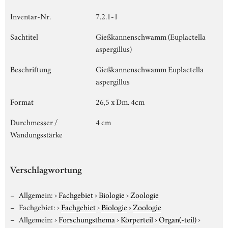
Inventar-Nr.
7.2.1-1
Sachtitel
Gießkannenschwamm (Euplactella
aspergillus)
Beschriftung
Gießkannenschwamm Euplactella
aspergillus
Format
26,5 x Dm. 4cm
Durchmesser /
4 cm
Wandungsstärke
Verschlagwortung
Allgemein:
›
Fachgebiet
›
Biologie
›
Zoologie
Fachgebiet:
›
Fachgebiet
›
Biologie
›
Zoologie
Allgemein:
›
Forschungsthema
›
Körperteil
›
Organ(-teil)
›