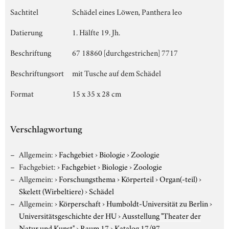
Sachtitel
Schädel eines Löwen, Panthera leo
Datierung
1. Hälfte 19. Jh.
Beschriftung
67 18860 [durchgestrichen] 7717
Beschriftungsort
mit Tusche auf dem Schädel
Format
15 x 35 x 28 cm
Verschlagwortung
Allgemein:
›
Fachgebiet
›
Biologie
›
Zoologie
Fachgebiet:
›
Fachgebiet
›
Biologie
›
Zoologie
Allgemein:
›
Forschungsthema
›
Körperteil
›
Organ(-teil)
›
Skelett (Wirbeltiere)
›
Schädel
Allgemein:
›
Körperschaft
›
Humboldt-Universität zu Berlin
›
Universitätsgeschichte der HU
›
Ausstellung "Theater der
Natur und Kunst"
›
Raum 17
›
Katalog 17/97