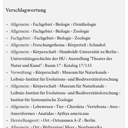
Verschlagwortung
Allgemein:
›
Fachgebiet
›
Biologie
›
Ornithologie
Allgemein:
›
Fachgebiet
›
Biologie
›
Zoologie
Fachgebiet:
›
Fachgebiet
›
Biologie
›
Zoologie
Allgemein:
›
Forschungsthema
›
Körperteil
›
Schnabel
Allgemein:
›
Körperschaft
›
Humboldt-Universität zu Berlin
›
Universitätsgeschichte der HU
›
Ausstellung "Theater der
Natur und Kunst"
›
Raum 17
›
Katalog 17/133
Verwaltung:
›
Körperschaft
›
Museum für Naturkunde -
Leibniz-Institut für Evolutions- und Biodiversitätsforschung
Allgemein:
›
Körperschaft
›
Museum für Naturkunde -
Leibniz-Institut für Evolutions- und Biodiversitätsforschung
›
Institut für Systematische Zoologie
Allgemein:
›
Lebewesen
›
Tier
›
Chordata
›
Vertebrata
›
Aves
›
Anseriformes
›
Anatidae
›
Aythya americana
Herstellungsort:
›
Ort
›
Ortsnamen A-Z
›
Berlin
Allgemein:
›
Ort
›
Weltregion/ Meer
›
Nordamerika