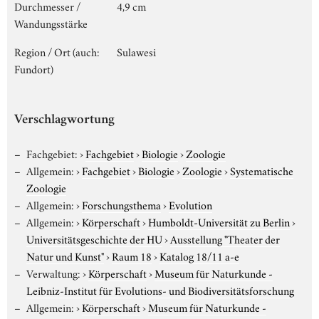
Durchmesser /
4,9 cm
Wandungsstärke
Region / Ort (auch:
Sulawesi
Fundort)
Verschlagwortung
Fachgebiet:
›
Fachgebiet
›
Biologie
›
Zoologie
Allgemein:
›
Fachgebiet
›
Biologie
›
Zoologie
›
Systematische
Zoologie
Allgemein:
›
Forschungsthema
›
Evolution
Allgemein:
›
Körperschaft
›
Humboldt-Universität zu Berlin
›
Universitätsgeschichte der HU
›
Ausstellung "Theater der
Natur und Kunst"
›
Raum 18
›
Katalog 18/11 a-e
Verwaltung:
›
Körperschaft
›
Museum für Naturkunde -
Leibniz-Institut für Evolutions- und Biodiversitätsforschung
Allgemein:
›
Körperschaft
›
Museum für Naturkunde -