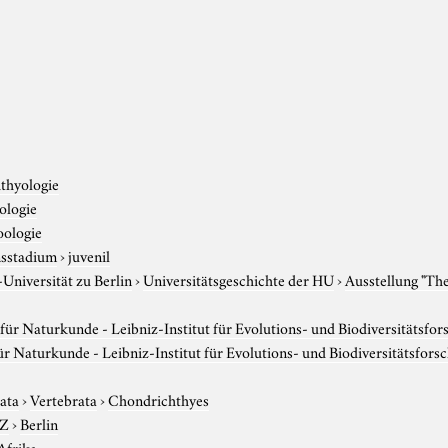
hthyologie
ologie
oologie
sstadium
›
juvenil
niversität zu Berlin
›
Universitätsgeschichte der HU
›
Ausstellung "Th
ür Naturkunde - Leibniz-Institut für Evolutions- und Biodiversitätsfo
 Naturkunde - Leibniz-Institut für Evolutions- und Biodiversitätsfors
ata
›
Vertebrata
›
Chondrichthyes
-Z
›
Berlin
Afrika