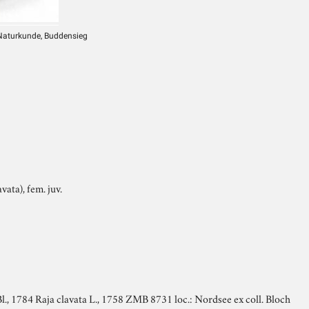
 Naturkunde, Buddensieg
ata), fem. juv.
Bl., 1784 Raja clavata L., 1758 ZMB 8731 loc.: Nordsee ex coll. Bloch