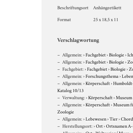
Beschriftungsort
Anhängeetikett
Format
25 x 18,5 x 11
Verschlagwortung
Allgemein:
›
Fachgebiet
›
Biologie
›
Ic
Allgemein:
›
Fachgebiet
›
Biologie
›
Zo
Fachgebiet:
›
Fachgebiet
›
Biologie
›
Z
Allgemein:
›
Forschungsthema
›
Leben
Allgemein:
›
Körperschaft
›
Humboldt-U
Katalog 10/13
Verwaltung:
›
Körperschaft
›
Museum f
Allgemein:
›
Körperschaft
›
Museum für
Zoologie
Allgemein:
›
Lebewesen
›
Tier
›
Chord
Herstellungsort:
›
Ort
›
Ortsnamen A
Allgemein:
›
Ort
›
Weltregion/ Meer
›