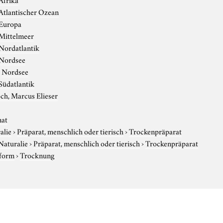
Atlantischer Ozean
Europa
Mittelmeer
Nordatlantik
Nordsee
›
Nordsee
Südatlantik
ch, Marcus Elieser
nat
alie
›
Präparat, menschlich oder tierisch
›
Trockenpräparat
Naturalie
›
Präparat, menschlich oder tierisch
›
Trockenpräparat
sform
›
Trocknung