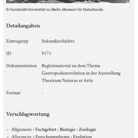
© Humboldt-Universität zu Berlin, Museum für Naturkunde
Detailangaben
Eintragstyp
Sekundärobjekte
ID
9171
Dokumentation
Begleitmaterial zu dem Thema
Gastropodenevolution in der Ausstellung
Theatrum Naturae et Artis
Format
-
Verschlagwortung
Allgemein:
›
Fachgebiet
›
Biologie
›
Zoologie
Allgemein:
›
Forschungsthema
›
Evolution