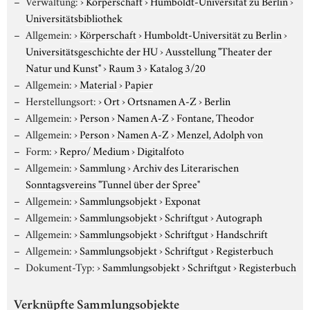
Verwaltung:
›
Körperschaft
›
Humboldt-Universität zu Berlin
›
Universitätsbibliothek
Allgemein:
›
Körperschaft
›
Humboldt-Universität zu Berlin
›
Universitätsgeschichte der HU
›
Ausstellung "Theater der
Natur und Kunst"
›
Raum 3
›
Katalog 3/20
Allgemein:
›
Material
›
Papier
Herstellungsort:
›
Ort
›
Ortsnamen A-Z
›
Berlin
Allgemein:
›
Person
›
Namen A-Z
›
Fontane, Theodor
Allgemein:
›
Person
›
Namen A-Z
›
Menzel, Adolph von
Form:
›
Repro/ Medium
›
Digitalfoto
Allgemein:
›
Sammlung
›
Archiv des Literarischen
Sonntagsvereins "Tunnel über der Spree"
Allgemein:
›
Sammlungsobjekt
›
Exponat
Allgemein:
›
Sammlungsobjekt
›
Schriftgut
›
Autograph
Allgemein:
›
Sammlungsobjekt
›
Schriftgut
›
Handschrift
Allgemein:
›
Sammlungsobjekt
›
Schriftgut
›
Registerbuch
Dokument-Typ:
›
Sammlungsobjekt
›
Schriftgut
›
Registerbuch
Verknüpfte Sammlungsobjekte