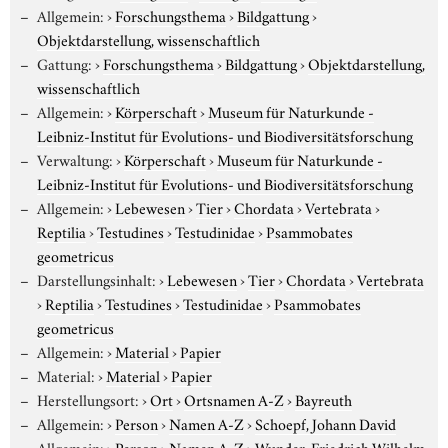
Allgemein:
›
Forschungsthema
›
Bildgattung
›
Objektdarstellung, wissenschaftlich
Gattung:
›
Forschungsthema
›
Bildgattung
›
Objektdarstellung,
wissenschaftlich
Allgemein:
›
Körperschaft
›
Museum für Naturkunde -
Leibniz-Institut für Evolutions- und Biodiversitätsforschung
Verwaltung:
›
Körperschaft
›
Museum für Naturkunde -
Leibniz-Institut für Evolutions- und Biodiversitätsforschung
Allgemein:
›
Lebewesen
›
Tier
›
Chordata
›
Vertebrata
›
Reptilia
›
Testudines
›
Testudinidae
›
Psammobates
geometricus
Darstellungsinhalt:
›
Lebewesen
›
Tier
›
Chordata
›
Vertebrata
›
Reptilia
›
Testudines
›
Testudinidae
›
Psammobates
geometricus
Allgemein:
›
Material
›
Papier
Material:
›
Material
›
Papier
Herstellungsort:
›
Ort
›
Ortsnamen A-Z
›
Bayreuth
Allgemein:
›
Person
›
Namen A-Z
›
Schoepf, Johann David
Allgemein:
›
Person
›
Namen A-Z
›
Wunder, Friedrich Wilhelm