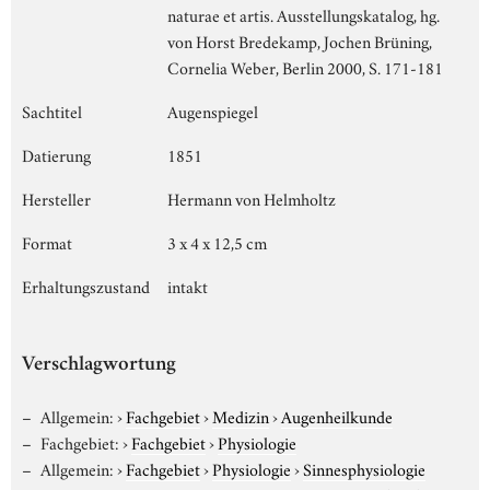
naturae et artis. Ausstellungskatalog, hg.
von Horst Bredekamp, Jochen Brüning,
Cornelia Weber, Berlin 2000, S. 171-181
Sachtitel
Augenspiegel
Datierung
1851
Hersteller
Hermann von Helmholtz
Format
3 x 4 x 12,5 cm
Erhaltungszustand
intakt
Verschlagwortung
Allgemein:
›
Fachgebiet
›
Medizin
›
Augenheilkunde
Fachgebiet:
›
Fachgebiet
›
Physiologie
Allgemein:
›
Fachgebiet
›
Physiologie
›
Sinnesphysiologie