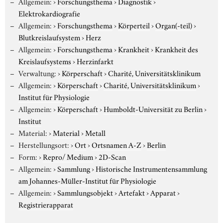
Allgemein:
›
Forschungsthema
›
Diagnostik
›
Elektrokardiografie
Allgemein:
›
Forschungsthema
›
Körperteil
›
Organ(-teil)
›
Blutkreislaufsystem
›
Herz
Allgemein:
›
Forschungsthema
›
Krankheit
›
Krankheit des
Kreislaufsystems
›
Herzinfarkt
Verwaltung:
›
Körperschaft
›
Charité, Universitätsklinikum
Allgemein:
›
Körperschaft
›
Charité, Universitätsklinikum
›
Institut für Physiologie
Allgemein:
›
Körperschaft
›
Humboldt-Universität zu Berlin
›
Institut
Material:
›
Material
›
Metall
Herstellungsort:
›
Ort
›
Ortsnamen A-Z
›
Berlin
Form:
›
Repro/ Medium
›
2D-Scan
Allgemein:
›
Sammlung
›
Historische Instrumentensammlung
am Johannes-Müller-Institut für Physiologie
Allgemein:
›
Sammlungsobjekt
›
Artefakt
›
Apparat
›
Registrierapparat