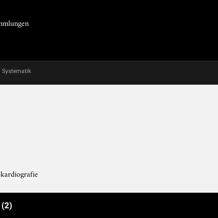
Sammlungen
Systematik
okardiografie
e
(2)