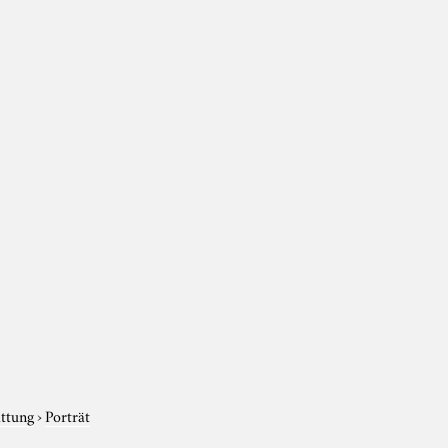
attung
›
Porträt