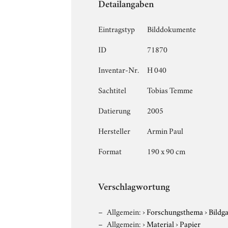
Detailangaben
Eintragstyp
Bilddokumente
ID
71870
Inventar-Nr.
H 040
Sachtitel
Tobias Temme
Datierung
2005
Hersteller
Armin Paul
Format
190 x 90 cm
Verschlagwortung
Allgemein:
›
Forschungsthema
›
Bildg
Allgemein:
›
Material
›
Papier