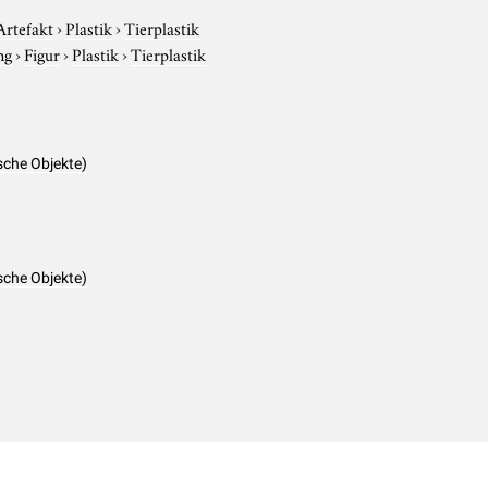
Artefakt
›
Plastik
›
Tierplastik
ng
›
Figur
›
Plastik
›
Tierplastik
sche Objekte)
sche Objekte)