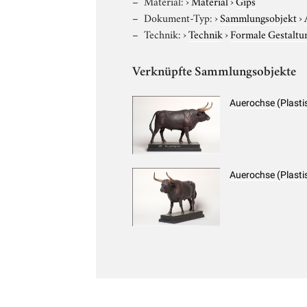
Material:
›
Material
›
Gips
Dokument-Typ:
›
Sammlungsobjekt
›
Technik:
›
Technik
›
Formale Gestaltu
Verknüpfte Sammlungsobjekte
Auerochse (Plasti
Auerochse (Plasti