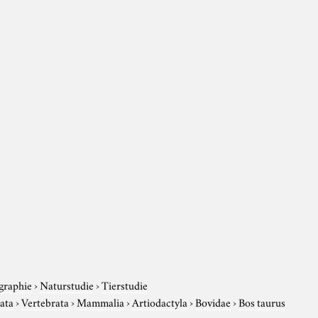
graphie
›
Naturstudie
›
Tierstudie
ata
›
Vertebrata
›
Mammalia
›
Artiodactyla
›
Bovidae
›
Bos taurus