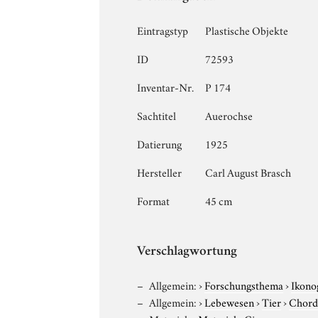
Eintragstyp
Plastische Objekte
ID
72593
Inventar-Nr.
P 174
Sachtitel
Auerochse
Datierung
1925
Hersteller
Carl August Brasch
Format
45 cm
Verschlagwortung
Allgemein:
›
Forschungsthema
›
Ikono
Allgemein:
›
Lebewesen
›
Tier
›
Chord