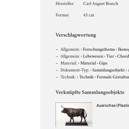
Hersteller
Carl August Brasch
Format
45 cm
Verschlagwortung
Allgemein:
›
Forschungsthema
›
Ikono
Allgemein:
›
Lebewesen
›
Tier
›
Chord
Material:
›
Material
›
Gips
Dokument-Typ:
›
Sammlungsobjekt
›
Technik:
›
Technik
›
Formale Gestaltu
Verknüpfte Sammlungsobjekte
Auerochse (Plasti