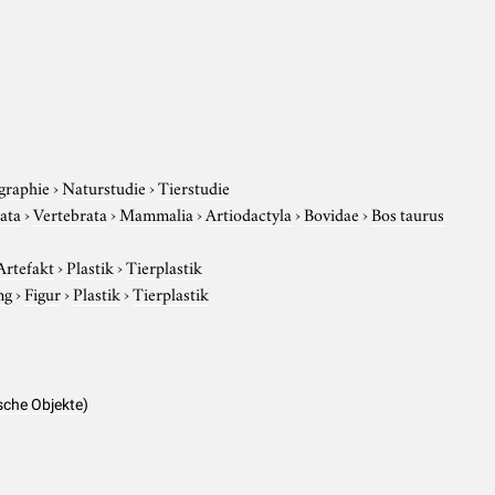
graphie
›
Naturstudie
›
Tierstudie
ata
›
Vertebrata
›
Mammalia
›
Artiodactyla
›
Bovidae
›
Bos taurus
Artefakt
›
Plastik
›
Tierplastik
ng
›
Figur
›
Plastik
›
Tierplastik
sche Objekte)