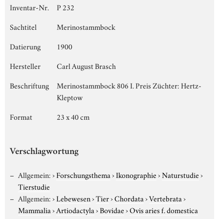
Inventar-Nr.
P 232
Sachtitel
Merinostammbock
Datierung
1900
Hersteller
Carl August Brasch
Beschriftung
Merinostammbock 806 I. Preis Züchter: Hertz-
Kleptow
Format
23 x 40 cm
Verschlagwortung
Allgemein:
›
Forschungsthema
›
Ikonographie
›
Naturstudie
›
Tierstudie
Allgemein:
›
Lebewesen
›
Tier
›
Chordata
›
Vertebrata
›
Mammalia
›
Artiodactyla
›
Bovidae
›
Ovis aries f. domestica