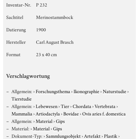
Inventar-Nr.
P 232
Sachtitel
Merinostammbock
Datierung
1900
Hersteller
Carl August Brasch
Format
23 x 40 cm
Verschlagwortung
Allgemein:
›
Forschungsthema
›
Ikonographie
›
Naturstudie
›
Tierstudie
Allgemein:
›
Lebewesen
›
Tier
›
Chordata
›
Vertebrata
›
Mammalia
›
Artiodactyla
›
Bovidae
›
Ovis aries f. domestica
Allgemein:
›
Material
›
Gips
Material:
›
Material
›
Gips
Dokument-Typ:
›
Sammlungsobjekt
›
Artefakt
›
Plastik
›