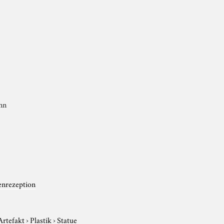
nn
enrezeption
Artefakt
›
Plastik
›
Statue