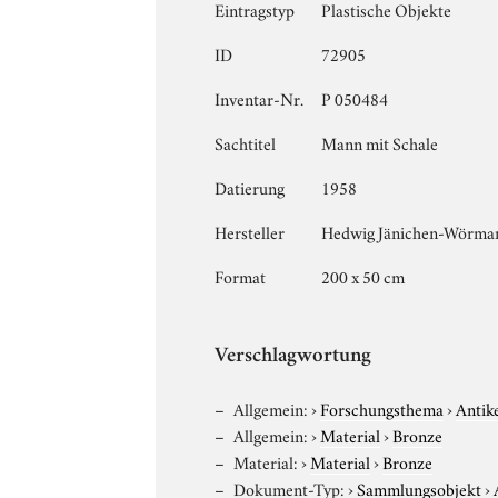
Eintragstyp
Plastische Objekte
ID
72905
Inventar-Nr.
P 050484
Sachtitel
Mann mit Schale
Datierung
1958
Hersteller
Hedwig Jänichen-Wörma
Format
200 x 50 cm
Verschlagwortung
Allgemein:
›
Forschungsthema
›
Antik
Allgemein:
›
Material
›
Bronze
Material:
›
Material
›
Bronze
Dokument-Typ:
›
Sammlungsobjekt
›