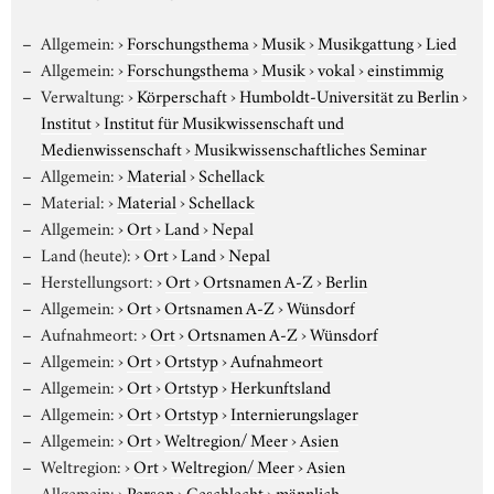
Allgemein:
›
Forschungsthema
›
Musik
›
Musikgattung
›
Lied
Allgemein:
›
Forschungsthema
›
Musik
›
vokal
›
einstimmig
Verwaltung:
›
Körperschaft
›
Humboldt-Universität zu Berlin
›
Institut
›
Institut für Musikwissenschaft und
Medienwissenschaft
›
Musikwissenschaftliches Seminar
Allgemein:
›
Material
›
Schellack
Material:
›
Material
›
Schellack
Allgemein:
›
Ort
›
Land
›
Nepal
Land (heute):
›
Ort
›
Land
›
Nepal
Herstellungsort:
›
Ort
›
Ortsnamen A-Z
›
Berlin
Allgemein:
›
Ort
›
Ortsnamen A-Z
›
Wünsdorf
Aufnahmeort:
›
Ort
›
Ortsnamen A-Z
›
Wünsdorf
Allgemein:
›
Ort
›
Ortstyp
›
Aufnahmeort
Allgemein:
›
Ort
›
Ortstyp
›
Herkunftsland
Allgemein:
›
Ort
›
Ortstyp
›
Internierungslager
Allgemein:
›
Ort
›
Weltregion/ Meer
›
Asien
Weltregion:
›
Ort
›
Weltregion/ Meer
›
Asien
Allgemein:
›
Person
›
Geschlecht
›
männlich