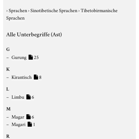
›
Sprachen
›
Sinotibetische Sprachen
›
Tibetobirmanische
Sprachen
Alle Unterbegriffe (Ast)
G
Gurung
25
K
Kirantisch
8
L
Limbu
6
M
Magar
6
Magari
1
R