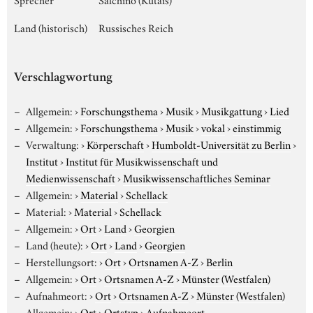
Land (historisch)
Russisches Reich
Verschlagwortung
Allgemein:
›
Forschungsthema
›
Musik
›
Musikgattung
›
Lied
Allgemein:
›
Forschungsthema
›
Musik
›
vokal
›
einstimmig
Verwaltung:
›
Körperschaft
›
Humboldt-Universität zu Berlin
›
Institut
›
Institut für Musikwissenschaft und
Medienwissenschaft
›
Musikwissenschaftliches Seminar
Allgemein:
›
Material
›
Schellack
Material:
›
Material
›
Schellack
Allgemein:
›
Ort
›
Land
›
Georgien
Land (heute):
›
Ort
›
Land
›
Georgien
Herstellungsort:
›
Ort
›
Ortsnamen A-Z
›
Berlin
Allgemein:
›
Ort
›
Ortsnamen A-Z
›
Münster (Westfalen)
Aufnahmeort:
›
Ort
›
Ortsnamen A-Z
›
Münster (Westfalen)
Allgemein:
›
Ort
›
Ortstyp
›
Aufnahmeort