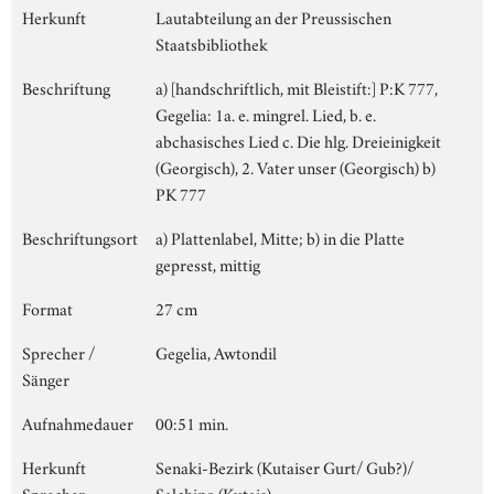
Herkunft
Lautabteilung an der Preussischen
Staatsbibliothek
Beschriftung
a) [handschriftlich, mit Bleistift:] P:K 777,
Gegelia: 1a. e. mingrel. Lied, b. e.
abchasisches Lied c. Die hlg. Dreieinigkeit
(Georgisch), 2. Vater unser (Georgisch) b)
PK 777
Beschriftungsort
a) Plattenlabel, Mitte; b) in die Platte
gepresst, mittig
Format
27 cm
Sprecher /
Gegelia, Awtondil
Sänger
Aufnahmedauer
00:51 min.
Herkunft
Senaki-Bezirk (Kutaiser Gurt/ Gub?)/
Sprecher
Salchino (Kutais)