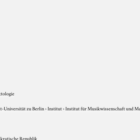
ktologie
-Universität zu Berlin
›
Institut
›
Institut für Musikwissenschaft und M
kratische Republik