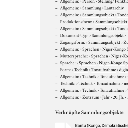
Allgemein:
›
Person
›
Stellung/ Funkti
Allgemein:
›
Sammlung
›
Lautarchiv
Allgemein:
›
Sammlungsobjekt
›
Tond
Produktionsform:
›
Sammlungsobjekt
Allgemein:
›
Sammlungsobjekt
›
Tond
Dokument-Typ:
›
Sammlungsobjekt
›
Zugangsform:
›
Sammlungsobjekt
›
Zu
Allgemein:
›
Sprachen
›
Niger-Kongo 
Muttersprache:
›
Sprachen
›
Niger-Ko
Sprache:
›
Sprachen
›
Niger-Kongo Sp
Form:
›
Technik
›
Tonaufnahme
›
digit
Allgemein:
›
Technik
›
Tonaufnahme
›
Technik:
›
Technik
›
Tonaufnahme
›
m
Allgemein:
›
Technik
›
Tonaufnahme
›
Allgemein:
›
Zeitraum
›
Jahr
›
20. Jh.
›
Verknüpfte Sammlungsobjekte
Bantu (Kongo, Demokratische 