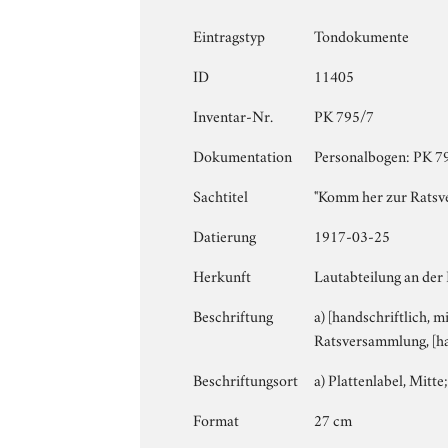
Eintragstyp
Tondokumente
ID
11405
Inventar-Nr.
PK 795/7
Dokumentation
Personalbogen: PK 795
Sachtitel
"Komm her zur Ratsv
Datierung
1917-03-25
Herkunft
Lautabteilung an der
Beschriftung
a) [handschriftlich, m
Ratsversammlung, [han
Beschriftungsort
a) Plattenlabel, Mitte;
Format
27 cm