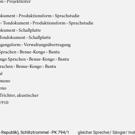
on
›
Projektleiter
okument
›
Produktionsform
›
Sprachstudie
›
Tondokument
›
Produktionsform
›
Sprachstudie
okument
›
Schallplatte
Tondokument
›
Schallplatte
gangsform
›
Verwaltungsübertragung
Sprachen
›
Benue-Kongo
›
Bantu
ngo Sprachen
›
Benue-Kongo
›
Bantu
rachen
›
Benue-Kongo
›
Bantu
al
mono
ono
Trichter, akustischer
1910
Republik), Schlitztrommel - PK 794/1
gleicher Sprecher/ Sänger/ Ins