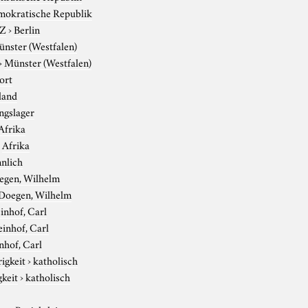
mokratische Republik
-Z
›
Berlin
nster (Westfalen)
›
Münster (Westfalen)
ort
land
ngslager
Afrika
›
Afrika
nlich
egen, Wilhelm
Doegen, Wilhelm
inhof, Carl
inhof, Carl
nhof, Carl
igkeit
›
katholisch
gkeit
›
katholisch