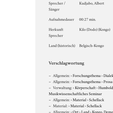
Sprecher /
Kudjabo, Albert
Sänger
Aufnahmedauer
00:27 min.
Herkunft
Kilo (Dodo) (Kongo)
Sprecher
Land (historisch)
Belgisch-Kongo
Verschlagwortung
Allgemein:
›
Forschungsthema
›
Diale
Allgemein:
›
Forschungsthema
›
Prosa
Verwaltung:
›
Körperschaft
›
Humboldt
Musikwissenschaftliches Seminar
Allgemein:
›
Material
›
Schellack
Material:
›
Material
›
Schellack
Allgemein:
›
Ort
›
Land
›
Kongo, Demo