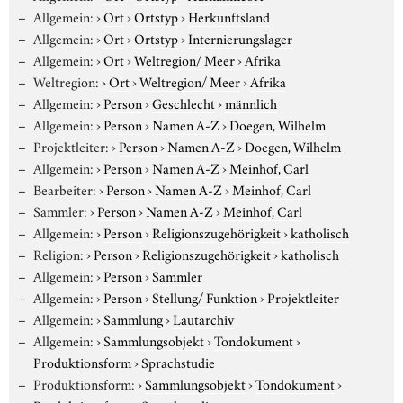
Allgemein:
›
Ort
›
Ortstyp
›
Herkunftsland
Allgemein:
›
Ort
›
Ortstyp
›
Internierungslager
Allgemein:
›
Ort
›
Weltregion/ Meer
›
Afrika
Weltregion:
›
Ort
›
Weltregion/ Meer
›
Afrika
Allgemein:
›
Person
›
Geschlecht
›
männlich
Allgemein:
›
Person
›
Namen A-Z
›
Doegen, Wilhelm
Projektleiter:
›
Person
›
Namen A-Z
›
Doegen, Wilhelm
Allgemein:
›
Person
›
Namen A-Z
›
Meinhof, Carl
Bearbeiter:
›
Person
›
Namen A-Z
›
Meinhof, Carl
Sammler:
›
Person
›
Namen A-Z
›
Meinhof, Carl
Allgemein:
›
Person
›
Religionszugehörigkeit
›
katholisch
Religion:
›
Person
›
Religionszugehörigkeit
›
katholisch
Allgemein:
›
Person
›
Sammler
Allgemein:
›
Person
›
Stellung/ Funktion
›
Projektleiter
Allgemein:
›
Sammlung
›
Lautarchiv
Allgemein:
›
Sammlungsobjekt
›
Tondokument
›
Produktionsform
›
Sprachstudie
Produktionsform:
›
Sammlungsobjekt
›
Tondokument
›