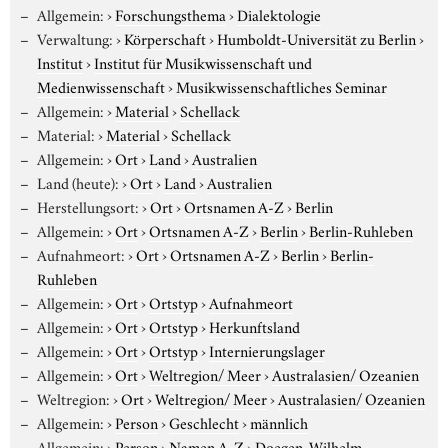
Allgemein:
›
Forschungsthema
›
Dialektologie
Verwaltung:
›
Körperschaft
›
Humboldt-Universität zu Berlin
›
Institut
›
Institut für Musikwissenschaft und
Medienwissenschaft
›
Musikwissenschaftliches Seminar
Allgemein:
›
Material
›
Schellack
Material:
›
Material
›
Schellack
Allgemein:
›
Ort
›
Land
›
Australien
Land (heute):
›
Ort
›
Land
›
Australien
Herstellungsort:
›
Ort
›
Ortsnamen A-Z
›
Berlin
Allgemein:
›
Ort
›
Ortsnamen A-Z
›
Berlin
›
Berlin-Ruhleben
Aufnahmeort:
›
Ort
›
Ortsnamen A-Z
›
Berlin
›
Berlin-
Ruhleben
Allgemein:
›
Ort
›
Ortstyp
›
Aufnahmeort
Allgemein:
›
Ort
›
Ortstyp
›
Herkunftsland
Allgemein:
›
Ort
›
Ortstyp
›
Internierungslager
Allgemein:
›
Ort
›
Weltregion/ Meer
›
Australasien/ Ozeanien
Weltregion:
›
Ort
›
Weltregion/ Meer
›
Australasien/ Ozeanien
Allgemein:
›
Person
›
Geschlecht
›
männlich
Allgemein:
›
Person
›
Namen A-Z
›
Doegen, Wilhelm