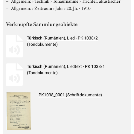
Allgemein:
›
Technik
›
Tonaufnahme
›
Trichter, akustischer
Allgemein:
›
Zeitraum
›
Jahr
›
20. Jh.
›
1910
Verknüpfte Sammlungsobjekte
Türkisch (Rumänien), Lied - PK 1038/2
(Tondokumente)
Türkisch (Rumänien), Liedtext - PK 1038/1
(Tondokumente)
PK1038_0001 (Schriftdokumente)