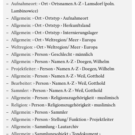
Aufnahmeort:
›
Ort
›
Ortsnamen A-Z
›
Lamsdorf (poln.
Lambinowice)
Allgemein:
›
Ort
›
Ortstyp
›
Aufnahmeort
Allgemein:
›
Ort
›
Ortstyp
›
Herkunftsland
Allgemein:
›
Ort
›
Ortstyp
›
Internierungslager
Allgemein:
›
Ort
›
Weltregion/ Meer
›
Europa
Weltregion:
›
Ort
›
Weltregion/ Meer
›
Europa
Allgemein:
›
Person
›
Geschlecht
›
männlich
Allgemein:
›
Person
›
Namen A-Z
›
Doegen, Wilhelm
Projektleiter:
›
Person
›
Namen A-Z
›
Doegen, Wilhelm
Allgemein:
›
Person
›
Namen A-Z
›
Weil, Gotthold
Bearbeiter:
›
Person
›
Namen A-Z
›
Weil, Gotthold
Sammler:
›
Person
›
Namen A-Z
›
Weil, Gotthold
Allgemein:
›
Person
›
Religionszugehörigkeit
›
muslimisch
Religion:
›
Person
›
Religionszugehörigkeit
›
muslimisch
Allgemein:
›
Person
›
Sammler
Allgemein:
›
Person
›
Stellung/ Funktion
›
Projektleiter
Allgemein:
›
Sammlung
›
Lautarchiv
Allgemein:
›
Sammlungsobjekt
›
Tondokument
›