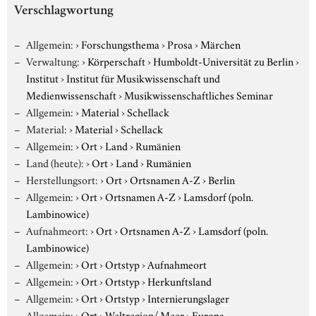
Verschlagwortung
Allgemein:
›
Forschungsthema
›
Prosa
›
Märchen
Verwaltung:
›
Körperschaft
›
Humboldt-Universität zu Berlin
›
Institut
›
Institut für Musikwissenschaft und
Medienwissenschaft
›
Musikwissenschaftliches Seminar
Allgemein:
›
Material
›
Schellack
Material:
›
Material
›
Schellack
Allgemein:
›
Ort
›
Land
›
Rumänien
Land (heute):
›
Ort
›
Land
›
Rumänien
Herstellungsort:
›
Ort
›
Ortsnamen A-Z
›
Berlin
Allgemein:
›
Ort
›
Ortsnamen A-Z
›
Lamsdorf (poln.
Lambinowice)
Aufnahmeort:
›
Ort
›
Ortsnamen A-Z
›
Lamsdorf (poln.
Lambinowice)
Allgemein:
›
Ort
›
Ortstyp
›
Aufnahmeort
Allgemein:
›
Ort
›
Ortstyp
›
Herkunftsland
Allgemein:
›
Ort
›
Ortstyp
›
Internierungslager
Allgemein:
›
Ort
›
Weltregion/ Meer
›
Europa