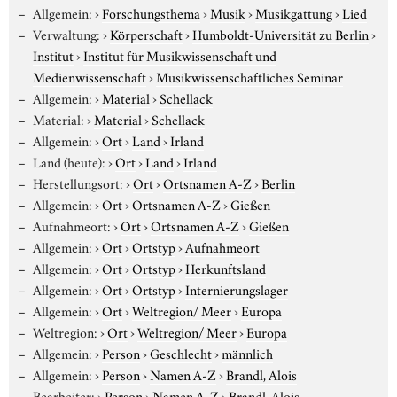
Allgemein:
›
Forschungsthema
›
Musik
›
Musikgattung
›
Lied
Verwaltung:
›
Körperschaft
›
Humboldt-Universität zu Berlin
›
Institut
›
Institut für Musikwissenschaft und
Medienwissenschaft
›
Musikwissenschaftliches Seminar
Allgemein:
›
Material
›
Schellack
Material:
›
Material
›
Schellack
Allgemein:
›
Ort
›
Land
›
Irland
Land (heute):
›
Ort
›
Land
›
Irland
Herstellungsort:
›
Ort
›
Ortsnamen A-Z
›
Berlin
Allgemein:
›
Ort
›
Ortsnamen A-Z
›
Gießen
Aufnahmeort:
›
Ort
›
Ortsnamen A-Z
›
Gießen
Allgemein:
›
Ort
›
Ortstyp
›
Aufnahmeort
Allgemein:
›
Ort
›
Ortstyp
›
Herkunftsland
Allgemein:
›
Ort
›
Ortstyp
›
Internierungslager
Allgemein:
›
Ort
›
Weltregion/ Meer
›
Europa
Weltregion:
›
Ort
›
Weltregion/ Meer
›
Europa
Allgemein:
›
Person
›
Geschlecht
›
männlich
Allgemein:
›
Person
›
Namen A-Z
›
Brandl, Alois
Bearbeiter:
›
Person
›
Namen A-Z
›
Brandl, Alois