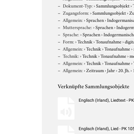
Dokument-Typ:
›
Sammlungsobjekt
›
Zugangsform:
›
Sammlungsobjekt
›
Zu
Allgemein:
›
Sprachen
›
Indogermanis
Muttersprache:
›
Sprachen
›
Indogerm
Sprache:
›
Sprachen
›
Indogermanisch
Form:
›
Technik
›
Tonaufnahme
›
digit
Allgemein:
›
Technik
›
Tonaufnahme
›
Technik:
›
Technik
›
Tonaufnahme
›
m
Allgemein:
›
Technik
›
Tonaufnahme
›
Allgemein:
›
Zeitraum
›
Jahr
›
20. Jh.
›
Verknüpfte Sammlungsobjekte
Englisch (Irland), Liedtext -
Englisch (Irland), Lied - PK 