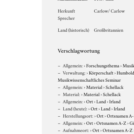
Herkunft
Carlow/ Carlow
Sprecher
Land (historisch)
Großbritannien
Verschlagwortung
Allgemein:
›
Forschungsthema
›
Musi
Verwaltung:
›
Körperschaft
›
Humboldt
Musikwissenschaftliches Seminar
Allgemein:
›
Material
›
Schellack
Material:
›
Material
›
Schellack
Allgemein:
›
Ort
›
Land
›
Irland
Land (heute):
›
Ort
›
Land
›
Irland
Herstellungsort:
›
Ort
›
Ortsnamen A
Allgemein:
›
Ort
›
Ortsnamen A-Z
›
G
Aufnahmeort:
›
Ort
›
Ortsnamen A-Z