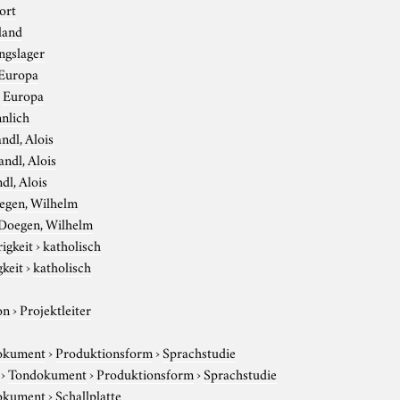
ort
land
ngslager
Europa
›
Europa
nlich
ndl, Alois
andl, Alois
dl, Alois
egen, Wilhelm
Doegen, Wilhelm
igkeit
›
katholisch
gkeit
›
katholisch
on
›
Projektleiter
okument
›
Produktionsform
›
Sprachstudie
›
Tondokument
›
Produktionsform
›
Sprachstudie
okument
›
Schallplatte