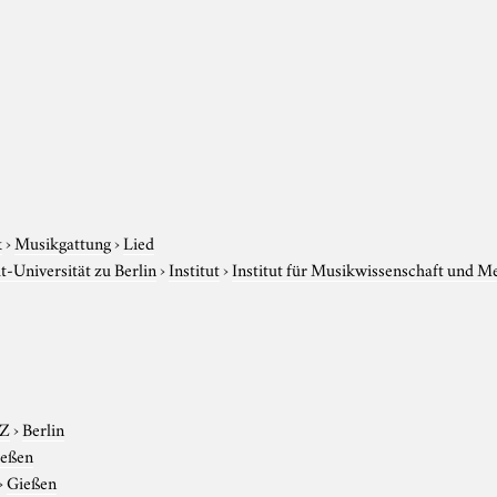
k
›
Musikgattung
›
Lied
-Universität zu Berlin
›
Institut
›
Institut für Musikwissenschaft und M
-Z
›
Berlin
ießen
›
Gießen