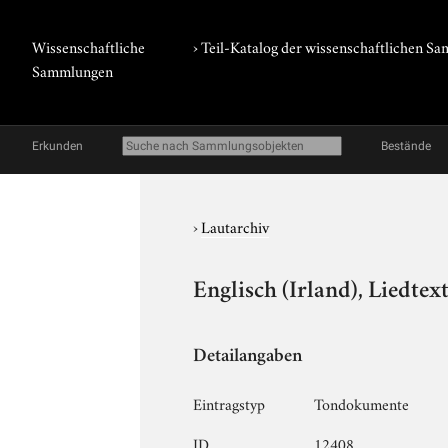
Wissenschaftliche
› Teil-Katalog der wissenschaftlichen 
Sammlungen
Erkunden
Bestände
›
Lautarchiv
Englisch (Irland), Liedtex
Detailangaben
Eintragstyp
Tondokumente
ID
12408