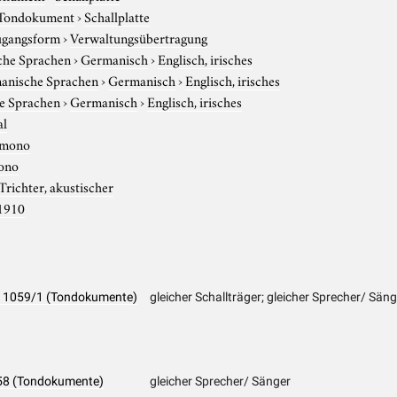
Tondokument
›
Schallplatte
gangsform
›
Verwaltungsübertragung
che Sprachen
›
Germanisch
›
Englisch, irisches
anische Sprachen
›
Germanisch
›
Englisch, irisches
e Sprachen
›
Germanisch
›
Englisch, irisches
al
mono
ono
Trichter, akustischer
1910
 PK 1059/1 (Tondokumente)
gleicher Schallträger; gleicher Sprecher/ Sän
1058 (Tondokumente)
gleicher Sprecher/ Sänger