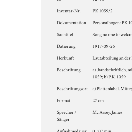
Inventar-Nr.
PK 1059/2
Dokumentation
Personalbogen: PK 105
Sachtitel
Song no one to welc
Datierung
1917-09-26
Herkunft
Lautabteilung an der
Beschriftung
a) [handschriftlich, 
1059; b) P.K. 1059
Beschriftungsort
a) Plattenlabel, Mitte;
Format
27 cm
Sprecher /
Mc Assey, James
Sänger
Aufnahmedauer
01:07 min.