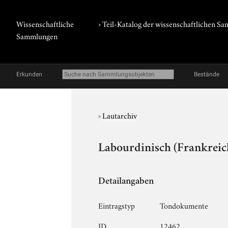
Wissenschaftliche
› Teil-Katalog der wissenschaftlichen 
Sammlungen
Erkunden
Bestände
›
Lautarchiv
Labourdinisch (Frankreic
Detailangaben
Eintragstyp
Tondokumente
ID
12462