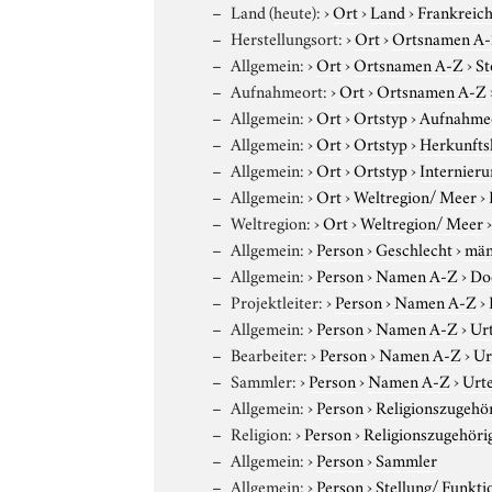
Land (heute):
›
Ort
›
Land
›
Frankreic
Herstellungsort:
›
Ort
›
Ortsnamen A
Allgemein:
›
Ort
›
Ortsnamen A-Z
›
St
Aufnahmeort:
›
Ort
›
Ortsnamen A-Z
Allgemein:
›
Ort
›
Ortstyp
›
Aufnahme
Allgemein:
›
Ort
›
Ortstyp
›
Herkunfts
Allgemein:
›
Ort
›
Ortstyp
›
Internieru
Allgemein:
›
Ort
›
Weltregion/ Meer
›
Weltregion:
›
Ort
›
Weltregion/ Meer
Allgemein:
›
Person
›
Geschlecht
›
män
Allgemein:
›
Person
›
Namen A-Z
›
Do
Projektleiter:
›
Person
›
Namen A-Z
›
Allgemein:
›
Person
›
Namen A-Z
›
Ur
Bearbeiter:
›
Person
›
Namen A-Z
›
Ur
Sammler:
›
Person
›
Namen A-Z
›
Urt
Allgemein:
›
Person
›
Religionszugehör
Religion:
›
Person
›
Religionszugehöri
Allgemein:
›
Person
›
Sammler
Allgemein:
›
Person
›
Stellung/ Funkti