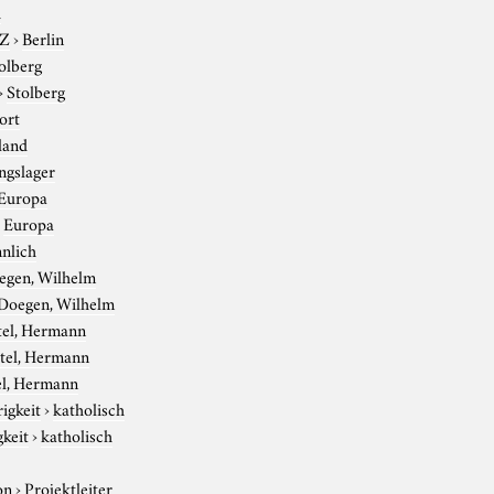
h
-Z
›
Berlin
olberg
›
Stolberg
ort
land
ngslager
Europa
›
Europa
nlich
egen, Wilhelm
Doegen, Wilhelm
tel, Hermann
tel, Hermann
el, Hermann
igkeit
›
katholisch
gkeit
›
katholisch
on
›
Projektleiter