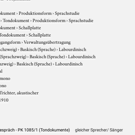
okument
›
Produktionsform
›
Sprachstudie
›
Tondokument
›
Produktionsform
›
Sprachstudie
okument
›
Schallplatte
Tondokument
›
Schallplatte
gangsform
›
Verwaltungsübertragung
achzweig)
›
Baskisch (Sprache)
›
Labourdinisch
 (Sprachzweig)
›
Baskisch (Sprache)
›
Labourdinisch
hzweig)
›
Baskisch (Sprache)
›
Labourdinisch
al
mono
ono
Trichter, akustischer
1910
 Gespräch - PK 1085/1 (Tondokumente)
gleicher Sprecher/ Sänger